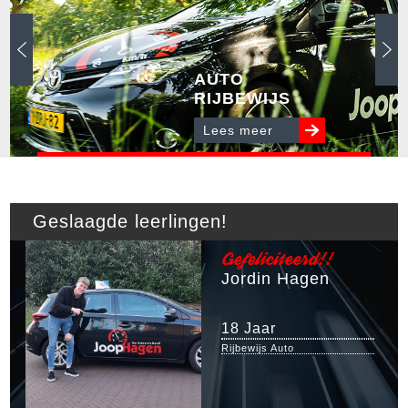
AUTO
RIJBEWIJS
Lees meer
Geslaagde leerlingen!
Gefeliciteerd!!
Jordin Hagen
18 Jaar
Rijbewijs Auto