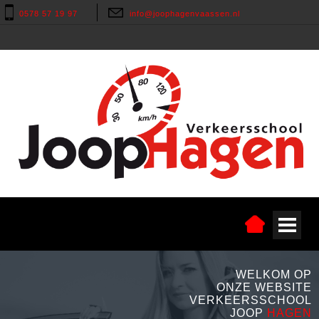
0578 57 19 97
info@joophagenvaassen.nl
WELKOM OP
ONZE WEBSITE
VERKEERSSCHOOL
JOOP
HAGEN