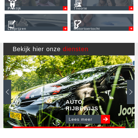
Praktijk
Theorie
Lesprijzen
Motortoertocht
Bekijk hier onze
diensten
AUTO
RIJBEWIJS
Lees meer