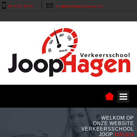
0578 57 19 97
info@joophagenvaassen.nl
WELKOM OP
ONZE WEBSITE
VERKEERSSCHOOL
JOOP
HAGEN