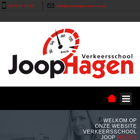
0578 57 19 97
info@joophagenvaassen.nl
WELKOM OP
ONZE WEBSITE
VERKEERSSCHOOL
JOOP
HAGEN