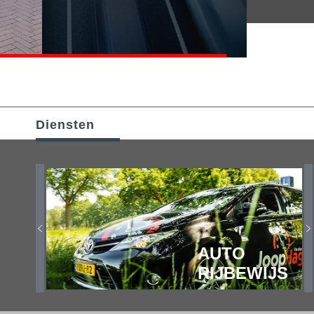
Diensten
TS
AUTO
S
RIJBEWIJS