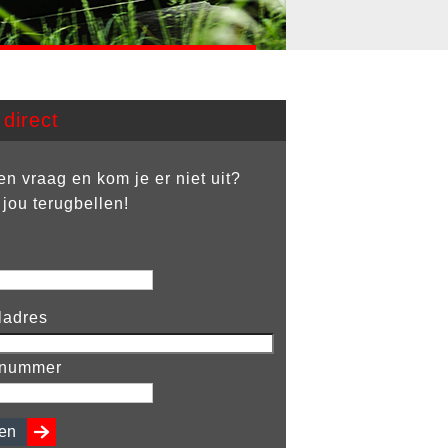
direct
en vraag en kom je er niet uit?
 jou terugbellen!
Gefeliciteerd!
ladres
Leroy Machiel
nnummer
18 Jaar
Rijbewijs Auto