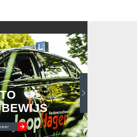
TO
JBEWIJS
meer