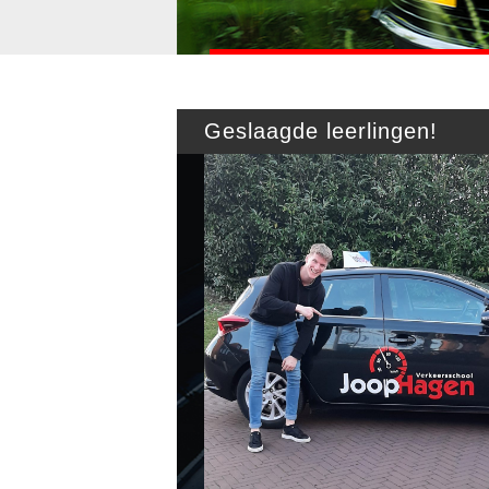
Geslaagde leerlingen!
eerd!!
chielsen
to