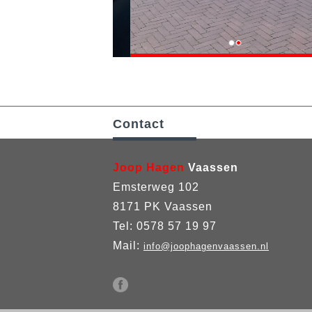
Contact
Joop Hagen
Vaassen
Emsterweg 102
8171 PK Vaassen
Tel: 0578 57 19 97
Mail:
info@joophagenvaassen.nl
ANGER
BROMFIE
WIJS
RIJBEWIJ