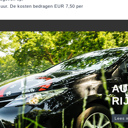
 uur. De kosten bedragen EUR 7,50 per
AU
RI
Lees 