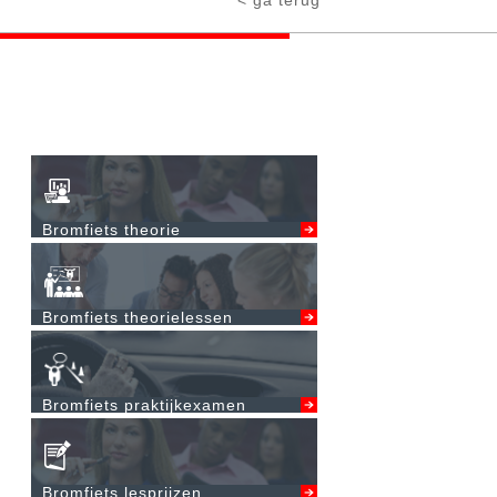
< ga terug
Bromfiets theorie
Bromfiets theorielessen
Bromfiets praktijkexamen
Bromfiets lesprijzen