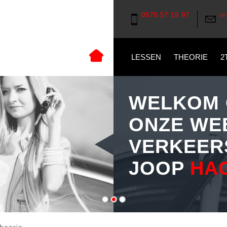
0578 57 19 97
i
LESSEN
THEORIE
2
WELKOM 
ONZE WE
VERKEER
JOOP
HA