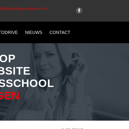
nfo@joophagenvaassen.nl
TODRIVE
NIEUWS
CONTACT
OP
BSITE
SSCHOOL
GEN