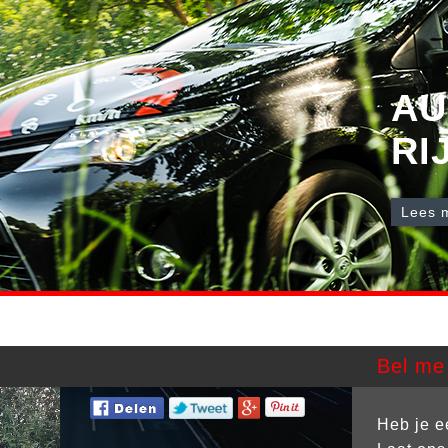
AU
RI
Lees 
Bel me 
Heb je e