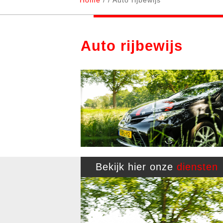
Home
/
/ Auto rijbewijs
Auto rijbewijs
Bekijk hier onze
diensten