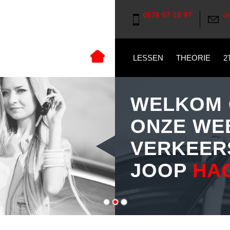
0578 57 19 97
i
LESSEN
THEORIE
2
WELKOM 
ONZE WE
VERKEER
JOOP
HA