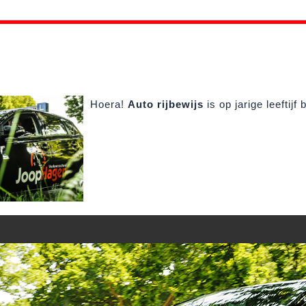
Hoera!
Auto rijbewijs
is op
jarige leeftijf