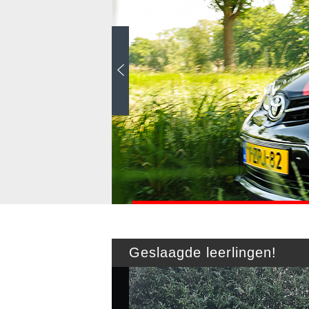
TS
S
Geslaagde leerlingen!