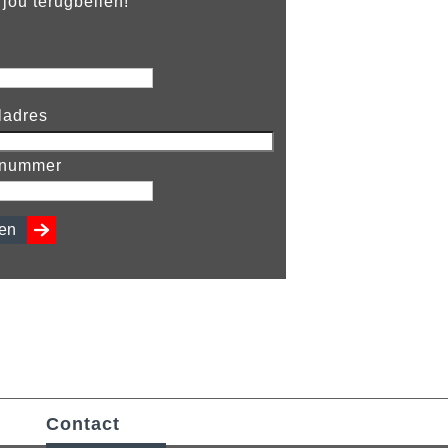
 jou terugbellen!
Gefeliciteerd!
ladres
Leroy Machiel
nnummer
18 Jaar
Rijbewijs Auto
Contact