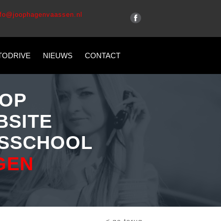
nfo@joophagenvaassen.nl
TODRIVE
NIEUWS
CONTACT
OP
BSITE
SSCHOOL
GEN