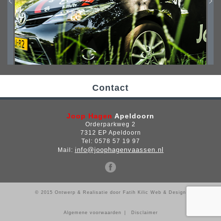
Contact
Joop Hagen
Apeldoorn
Orderparkweg 2
7312 EP Apeldoorn
Tel: 0578 57 19 97
info@joophagenvaassen.nl
Mail:
© 2015 Ontwerp & Realisatie door
Fatih Kilic Web & Design
Algemene voorwaarden
|
Disclaimer