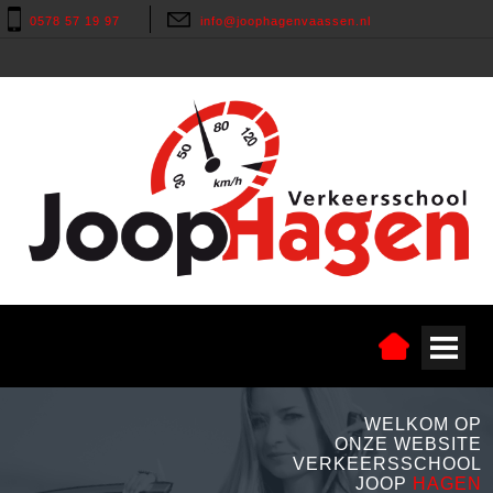
0578 57 19 97
info@joophagenvaassen.nl
WELKOM OP
ONZE WEBSITE
VERKEERSSCHOOL
JOOP
HAGEN