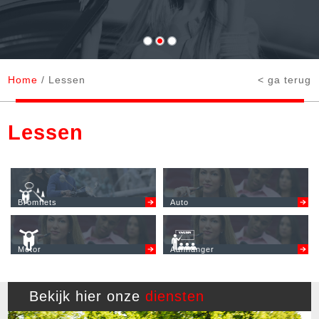
Home
/ Lessen
< ga terug
Lessen
Bromfiets
Auto
Motor
Aanhanger
Bekijk hier onze
diensten