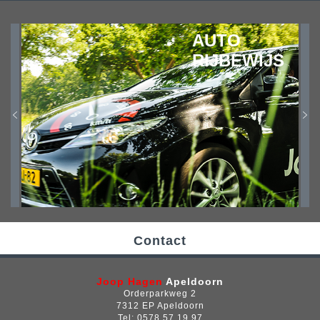
AUTO
RIJBEWIJS
Contact
Joop Hagen
Apeldoorn
Orderparkweg 2
7312 EP Apeldoorn
Tel: 0578 57 19 97