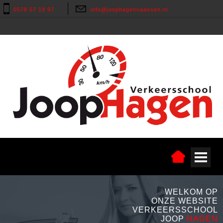
0578 57 19 97
info@joophagenvaassen.nl
WELKOM OP
ONZE WEBSITE
VERKEERSSCHOOL
JOOP
HAGEN