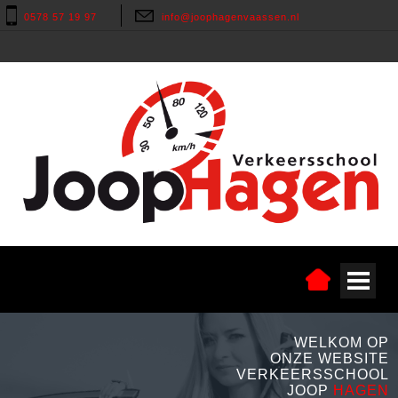
0578 57 19 97
info@joophagenvaassen.nl
WELKOM OP
ONZE WEBSITE
VERKEERSSCHOOL
JOOP
HAGEN