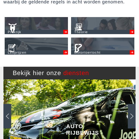
waarbij de geldende regels in acht worden genomen.
Praktijk
Theorie
Lesprijzen
Motortoertocht
Bekijk hier onze
diensten
AUTO
RIJBEWIJS