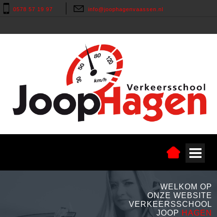
0578 57 19 97
info@joophagenvaassen.nl
WELKOM OP
ONZE WEBSITE
VERKEERSSCHOOL
JOOP
HAGEN