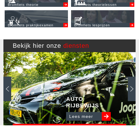
Bromfiets theorie
Bromfiets theorielessen
Bromfiets praktijkexamen
Bromfiets lesprijzen
Bekijk hier onze
diensten
AUTO
RIJBEWIJS
Lees meer